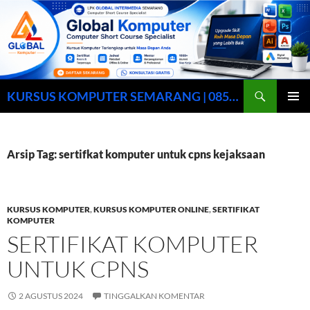
Cari
KURSUS KOMPUTER SEMARANG | 0857-0158-9003
LANGSUNG
MENU
KE
UTAMA
ISI
Arsip Tag: sertifkat komputer untuk cpns kejaksaan
KURSUS KOMPUTER
,
KURSUS KOMPUTER ONLINE
,
SERTIFIKAT
KOMPUTER
SERTIFIKAT KOMPUTER
UNTUK CPNS
2 AGUSTUS 2024
TINGGALKAN KOMENTAR