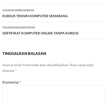
Navigasi
TULISAN SEBELUMNYA
Tulisan
KURSUS TEKNISI KOMPUTER SEMARANG
TULISAN SELANJUTNYA
SERTIFIKAT KOMPUTER ONLINE TANPA KURSUS
TINGGALKAN BALASAN
Alamat email Anda tidak akan dipublikasikan.
Ruas yang wajib
ditandai
*
Komentar
*