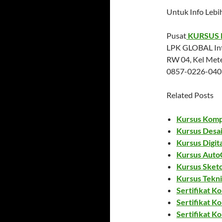
Untuk Info Lebi
Pusat
KURSUS
LPK GLOBAL Inte
RW 04, Kel Mete
0857-0226-040
Related Posts
Kursus Komp
Kursus Desa
Kursus Digit
Kursus Auto
Kursus Sket
Kursus Tekn
Sertifikat K
Sertifikat K
Sertifikat K