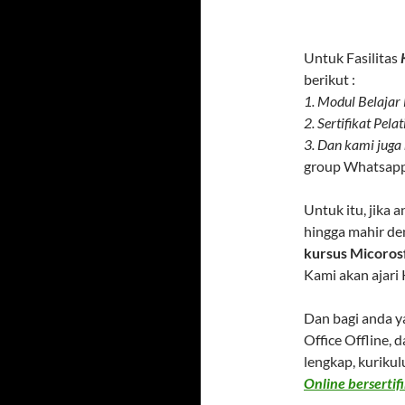
Untuk Fasilitas
berikut :
1. Modul Belajar
2. Sertifikat Pel
3. Dan kami juga
group Whatsap
Untuk itu, jika
hingga mahir de
kursus Micoros
Kami akan ajari 
Dan bagi anda y
Office Offline,
lengkap, kurik
Online bersertifik