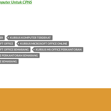
omputer Untuk CPNS
ER
KURSUS KOMPUTER TERDEKAT
FT OFFICE
KURSUS MICROSOFT OFFICE ONLINE
FT OFFICE SEMARANG
KURSUS MS OFFICE PERKANTORAN
CE PERKANTORAN SEMARANG
CE SEMARANG