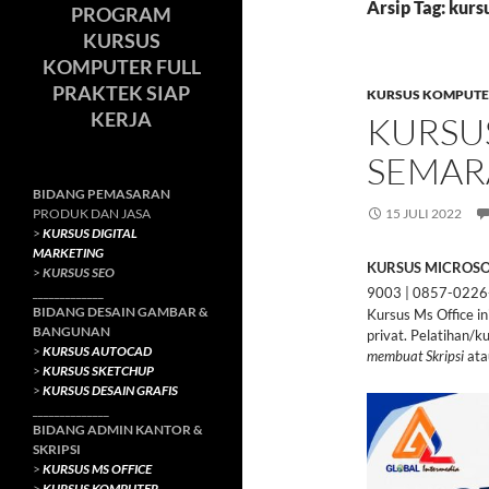
Arsip Tag: kur
PROGRAM
KURSUS
KOMPUTER FULL
PRAKTEK SIAP
KURSUS KOMPUTE
KERJA
KURSU
SEMA
BIDANG PEMASARAN
PRODUK DAN JASA
15 JULI 2022
>
KURSUS DIGITAL
MARKETING
KURSUS MICROSO
>
KURSUS SEO
_____________
9003 | 0857-0226
BIDANG DESAIN GAMBAR &
Kursus Ms Office i
BANGUNAN
privat. Pelatihan/k
>
KURSUS AUTOCAD
membuat Skripsi
ata
>
KURSUS SKETCHUP
>
KURSUS DESAIN GRAFIS
______________
BIDANG ADMIN KANTOR &
SKRIPSI
>
KURSUS MS OFFICE
>
KURSUS KOMPUTER