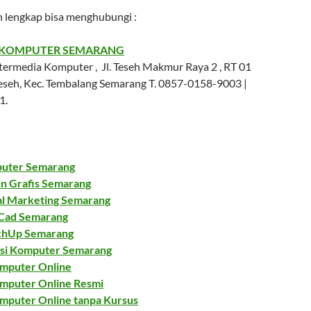
h lengkap bisa menghubungi :
 KOMPUTER SEMARANG
rmedia Komputer , Jl. Teseh Makmur Raya 2 , RT 01
seh, Kec. Tembalang Semarang T. 0857-0158-9003 |
1.
uter Semarang
in Grafis Semarang
al Marketing Semarang
Cad Semarang
chUp Semarang
isi Komputer Semarang
omputer Online
omputer Online Resmi
omputer Online tanpa Kursus