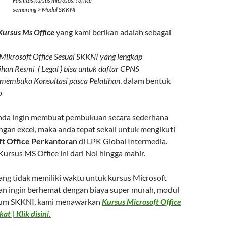
Fasilitas kursus micrososft office
semarang > Modul SKKNI
Kursus Ms Office
yang kami berikan adalah sebagai
 Mikrosoft Office Sesuai SKKNI yang lengkap
atihan Resmi ( Legal ) bisa untuk daftar CPNS
 membuka Konsultasi pasca Pelatihan
, dalam bentuk
p
 anda ingin membuat pembukuan secara sederhana
ngan excel, maka anda tepat sekali untuk mengikuti
ft Office Perkantoran
di LPK Global Intermedia.
Kursus MS Office ini dari Nol hingga mahir.
ang tidak memiliki waktu untuk kursus Microsoft
 dan ingin berhemat dengan biaya super murah, modul
ulum SKKNI, kami menawarkan
Kursus Microsoft Office
at | Klik disini.