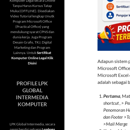
Komputer Legal secara Online
Tanpa Harus Kursus Tatap
Muka (OFFLINE). Disediakan
Video Tutorial lengkap Unutk
Program Microsoft Office
(Practical Office) yang
mendukung syarat CPNS dan
dunia kerja. Juga Program
Desain Grafis, TKJ, Digital
Marketing dan Program
Lainnya. Untuk
Sertifikat
Komputer Online Legal Klik
Adapun sistem p
Disini
Microsoft Offic
Microsoft Excel
adalah sebagai b
PROFILE LPK
GLOBAL
Pertama
, Ma
INTERMEDIA
shortcut , > 
KOMPUTER
Penomoran Ha
dan Footer >Ta
>Mail Merge
LPK Global Intermedia, secara
resmi berdiri sebagai
Lembaga