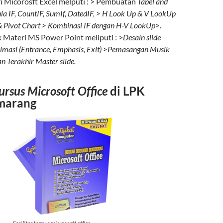
ri Micorosft Excel melputi : > Pembuatan
Tabel and
la IF, CountIF, SumIf, DatedIF, > H Look Up & V LookUp
 & Pivot Chart > Kombinasi IF dengan H-V LookUp>.
 Materi MS Power Point meliputi : >
Desain slide
nimasi (Entrance, Emphasis, Exit) >Pemasangan Musik
n Terakhir Master slide.
ursus Microsoft Office
di LPK
marang