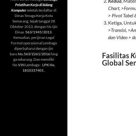
Kedua
, Mate
Pelatihan Kerja di bidang
Chart, >Formu
Komputer
setelah terdaftar di
> Pivot Tabel
Dinas Tenaga Kerja Kota
Semarang, Sejak tanggal 28
Ketiga, Untuk
Oktober 2013, dengan No Ijin
>Transisi, >A
Dinas
563/1945/2013
.
dan Video > da
Kemudian, perijinan Legal
Formal operasional Lembaga
diperbaharui dengan ijin
Fasilitas
K
baru
No.563/2261/2016
hing
ga sekarang. Dan memiliki
Global Se
No
VIN
Lembaga :
LPK No.
1810337401
.