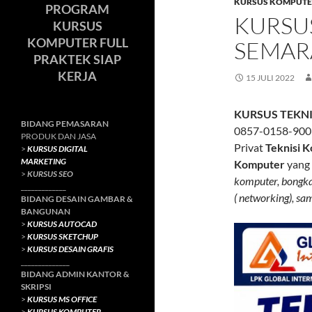
KURSUS KOMPUTE
PROGRAM
KURSU
KURSUS
KOMPUTER FULL
SEMA
PRAKTEK SIAP
KERJA
15 JULI 2022
KURSUS TEKN
BIDANG PEMASARAN
0857-0158-9003
PRODUK DAN JASA
Privat
Teknisi 
>
KURSUS DIGITAL
MARKETING
Komputer
yang 
>
KURSUS SEO
komputer, bongkar
_____________
( networking), sa
BIDANG DESAIN GAMBAR &
BANGUNAN
>
KURSUS AUTOCAD
>
KURSUS SKETCHUP
>
KURSUS DESAIN GRAFIS
______________
BIDANG ADMIN KANTOR &
SKRIPSI
>
KURSUS MS OFFICE
>
KURSUS KOMPUTER