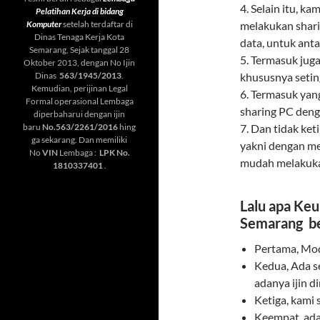
4. Selain itu, ka
Pelatihan Kerja di bidang
Komputer
setelah terdaftar di
melakukan shari
Dinas Tenaga Kerja Kota
data, untuk ant
Semarang, Sejak tanggal 28
5. Termasuk juga
Oktober 2013, dengan No Ijin
Dinas
563/1945/2013
.
khususnya setin
Kemudian, perijinan Legal
6. Termasuk yan
Formal operasional Lembaga
sharing PC deng
diperbaharui dengan ijin
baru
No.563/2261/2016
hing
7. Dan tidak ke
ga sekarang. Dan memiliki
yakni dengan m
No
VIN
Lembaga :
LPK No.
mudah melakukan
1810337401
.
Lalu apa Keu
Semarang b
Pertama, Mod
Kedua, Ada se
adanya ijin d
Ketiga, kami 
Keempat, ada