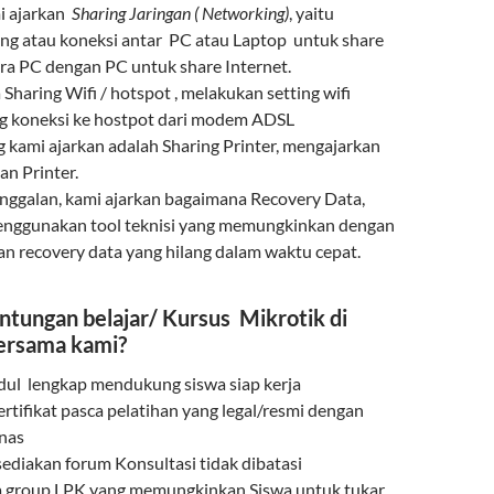
mi ajarkan
Sharing Jaringan ( Networking)
, yaitu
ng atau koneksi antar PC atau Laptop untuk share
ara PC dengan PC untuk share Internet.
 Sharing Wifi / hotspot , melakukan setting wifi
g koneksi ke hostpot dari modem ADSL
g kami ajarkan adalah Sharing Printer, mengajarkan
an Printer.
tinggalan, kami ajarkan bagaimana Recovery Data,
enggunakan tool teknisi yang memungkinkan dengan
 recovery data yang hilang dalam waktu cepat.
ntungan belajar/ Kursus Mikrotik di
ersama kami?
ul lengkap mendukung siswa siap kerja
rtifikat pasca pelatihan yang legal/resmi dengan
inas
sediakan forum Konsultasi tidak dibatasi
 group LPK yang memungkinkan Siswa untuk tukar