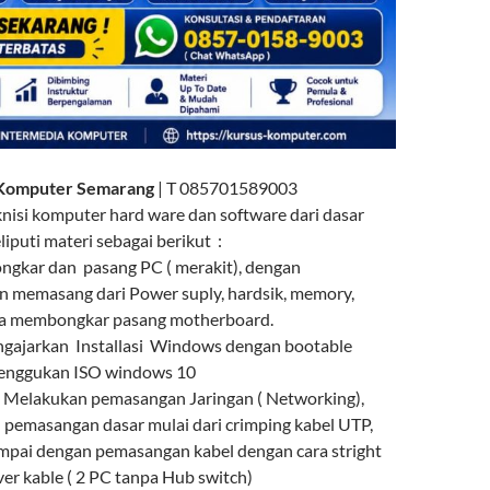
 Komputer Semarang
| T 085701589003
nisi komputer hard ware dan software dari dasar
iputi materi sebagai berikut :
ngkar dan pasang PC ( merakit), dengan
 memasang dari Power suply, hardsik, memory,
rta membongkar pasang motherboard.
ngajarkan Installasi Windows dengan bootable
menggukan ISO windows 10
a Melakukan pemasangan Jaringan ( Networking),
 pemasangan dasar mulai dari crimping kabel UTP,
mpai dengan pemasangan kabel dengan cara stright
er kable ( 2 PC tanpa Hub switch)