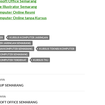
osoft Office Semarang
 Illustrator Semarang
omputer Online Resmi
omputer Online tanpa Kursus
ER
KURSUS KOMPUTER JARINGAN
ER JARINGAN SEMARANG
KAN KOMPUTER SEMARANG
KURSUS TEKNISI KOMPUTER
 KOMPUTER SEMARANG
 KOMPUTER TERDEKAT
KURSUS TKJ
NYA
HUP SEMARANG
TNYA
OFT OFFICE SEMARANG