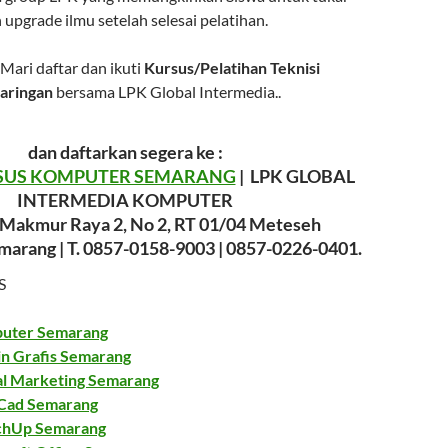
 upgrade ilmu setelah selesai pelatihan.
 Mari daftar dan ikuti
Kursus/Pelatihan Teknisi
aringan
bersama LPK Global Intermedia..
dan daftarkan segera ke :
SUS KOMPUTER SEMARANG
| LPK GLOBAL
INTERMEDIA KOMPUTER
h Makmur Raya 2, No 2, RT 01/04 Meteseh
arang | T. 0857-0158-9003 | 0857-0226-0401.
S
uter Semarang
in Grafis Semarang
al Marketing Semarang
Cad Semarang
chUp Semarang