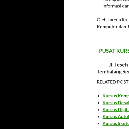
informasi dan
Oleh karena itu,
Komputer dan J
PUSAT KUR
Jl. Tese
Tembalang Sem
RELATED POST
Kursus Komp
Kursus Desa
Kursus Digit
Kursus Auto
Kursus Sket