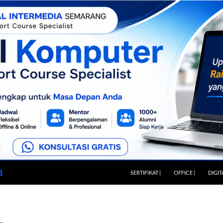
LANGSUNG KE ISI
3
SERTIFIKAT |
OFFICE |
DIGIT