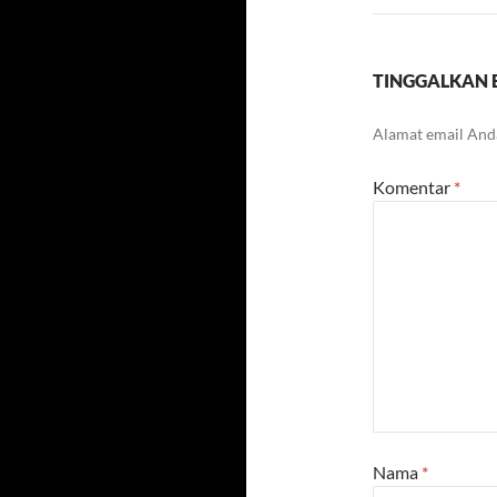
TINGGALKAN 
Alamat email Anda
Komentar
*
Nama
*