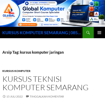
Cari
KURSUS KOMPUTER SEMARANG | 0857-0158-9003
LANGSUNG
MENU
KE
UTAMA
ISI
Arsip Tag: kursus komputer jaringan
KURSUS KOMPUTER
KURSUS TEKNISI
KOMPUTER SEMARANG
15 JULI 2022
TINGGALKAN KOMENTAR