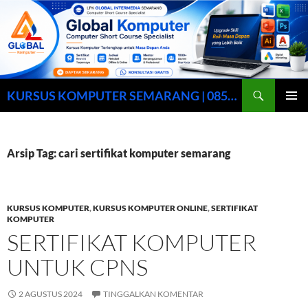
Cari
KURSUS KOMPUTER SEMARANG | 0857-0158-9003
LANGSUNG
MENU
KE
UTAMA
ISI
Arsip Tag: cari sertifikat komputer semarang
KURSUS KOMPUTER
,
KURSUS KOMPUTER ONLINE
,
SERTIFIKAT
KOMPUTER
SERTIFIKAT KOMPUTER
UNTUK CPNS
2 AGUSTUS 2024
TINGGALKAN KOMENTAR