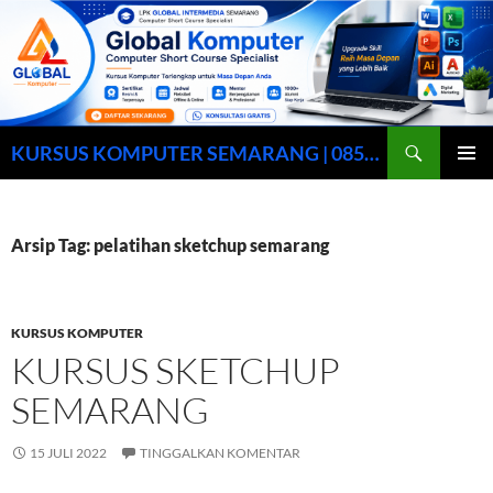
Cari
KURSUS KOMPUTER SEMARANG | 0857-0158-9003
LANGSUNG
MENU
KE
UTAMA
ISI
Arsip Tag: pelatihan sketchup semarang
KURSUS KOMPUTER
KURSUS SKETCHUP
SEMARANG
15 JULI 2022
TINGGALKAN KOMENTAR