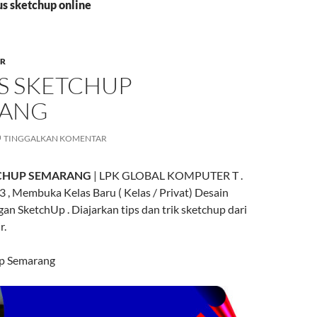
us sketchup online
R
S SKETCHUP
RANG
TINGGALKAN KOMENTAR
CHUP SEMARANG
| LPK GLOBAL KOMPUTER T .
, Membuka Kelas Baru ( Kelas / Privat) Desain
n SketchUp . Diajarkan tips dan trik sketchup dari
r.
p Semarang