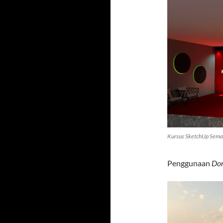
Kursus SketchUp Semar
Penggunaan
Dom