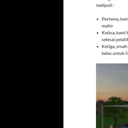
meliputi :
Pertama, kam
mahir
Kedua, kami 
selesai pelati
Ketiga, small 
kelas untuk 5