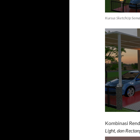
Kursus SketchUp Semar
Kombinasi Rend
Light, dan Rectan