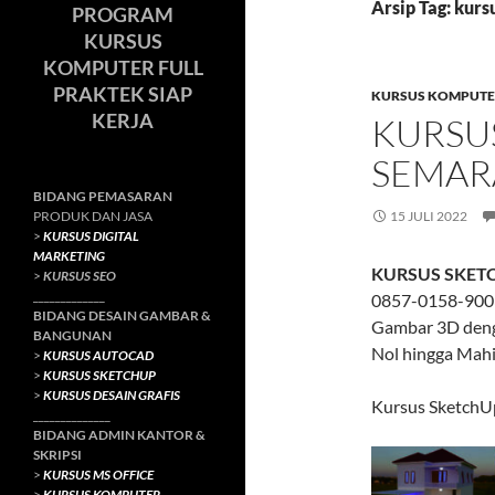
Arsip Tag: kurs
PROGRAM
KURSUS
KOMPUTER FULL
PRAKTEK SIAP
KURSUS KOMPUTE
KERJA
KURSU
SEMA
BIDANG PEMASARAN
PRODUK DAN JASA
15 JULI 2022
>
KURSUS DIGITAL
MARKETING
KURSUS SKET
>
KURSUS SEO
_____________
0857-0158-9003 
BIDANG DESAIN GAMBAR &
Gambar 3D denga
BANGUNAN
Nol hingga Mahi
>
KURSUS AUTOCAD
>
KURSUS SKETCHUP
>
KURSUS DESAIN GRAFIS
Kursus SketchU
______________
BIDANG ADMIN KANTOR &
SKRIPSI
>
KURSUS MS OFFICE
>
KURSUS KOMPUTER