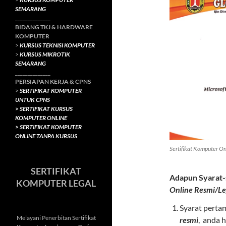
SEMARANG
______________
BIDANG TKJ
& HARDWARE
KOMPUTER
>
KURSUS TEKNISI KOMPUTER
>
KURSUS MIKROTIK
SEMARANG
______________
PERSIAPAN KERJA & CPNS
>
SERTIFIKAT KOMPUTER
UNTUK CPNS
>
SERTIFIKAT KURSUS
KOMPUTER ONLINE
>
SERTIFIKAT KOMPUTER
ONLINE TANPA KURSUS
Sertifikat Komputer O
SERTIFIKAT
Adapun Syarat-
KOMPUTER LEGAL
Online Resmi/Le
Syarat perta
Melayani Penerbitan Sertifikat
resmi
, anda h