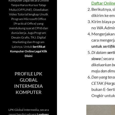
Komputer Legal secara Online
Daftar Onlin
Tanpa Harus Kursus Tatap
Berikutnya, 
Muka (OFFLINE). Disediakan
Video Tutorial lengkap Unutk
dikirim ke em
Program Microsoft Office
Kirim biaya p
(Practical Office) yang
no WA Admi
mendukung syarat CPNS dan
dunia kerja. Juga Program
Mengerjakan 
Desain Grafis, TKJ, Digital
cara mengerja
Marketing dan Program
untuk
sertif
Lainnya. Untuk
Sertifikat
Komputer Online Legal Klik
Di dalam
sert
Disini
siswa
( secara
dikeluarkan b
maju dan dimu
PROFILE LPK
Dan yang tera
GLOBAL
CETAK (Hargan
INTERMEDIA
bukan E-Serti
KOMPUTER
Ongkir untuk 
LPK Global Intermedia, secara
resmi berdiri sebagai
Lembaga