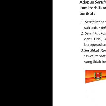
Adapun
Sertif
kami terbitkan
berikut :
Sertifikat
har
sah untuk
da
Sertifikat k
dari CPNS, Ke
beroperasi s
Sertifikat
Ko
Siswa) terdat
yang tidak be