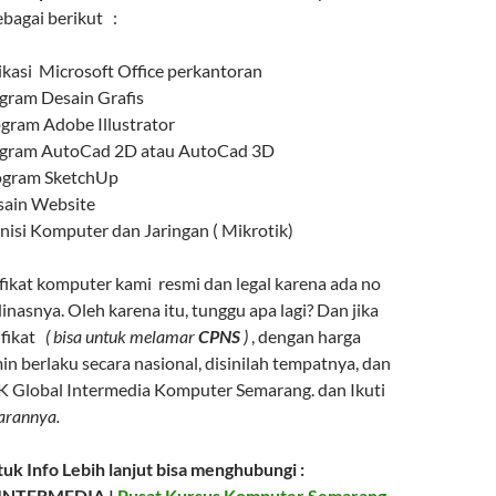
sebagai berikut :
likasi Microsoft Office perkantoran
ogram Desain Grafis
ogram Adobe Illustrator
rogram AutoCad 2D atau AutoCad 3D
rogram SketchUp
esain Website
knisi Komputer dan Jaringan ( Mikrotik)
fikat komputer kami resmi dan legal karena ada no
dinasnya. Oleh karena itu, tunggu apa lagi? Dan jika
fikat
( bisa untuk melamar
CPNS
)
, dengan harga
n berlaku secara nasional, disinilah tempatnya, dan
LPK Global Intermedia Komputer Semarang. dan Ikuti
arannya.
uk Info Lebih lanjut bisa menghubungi :
INTERMEDIA |
Pusat Kursus Komputer Semarang