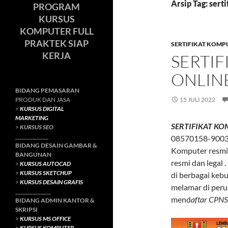
Arsip Tag: sert
PROGRAM
KURSUS
KOMPUTER FULL
PRAKTEK SIAP
SERTIFIKAT KOMP
KERJA
SERTI
ONLIN
BIDANG PEMASARAN
PRODUK DAN JASA
15 JULI 2022
>
KURSUS DIGITAL
MARKETING
SERTIFIKAT KO
>
KURSUS SEO
_____________
08570158-9003 
BIDANG DESAIN GAMBAR &
Komputer resmi
BANGUNAN
resmi dan legal
>
KURSUS AUTOCAD
>
KURSUS SKETCHUP
di berbagai keb
>
KURSUS DESAIN GRAFIS
melamar di per
______________
mend
aftar CPNS
BIDANG ADMIN KANTOR &
SKRIPSI
>
KURSUS MS OFFICE
>
KURSUS KOMPUTER