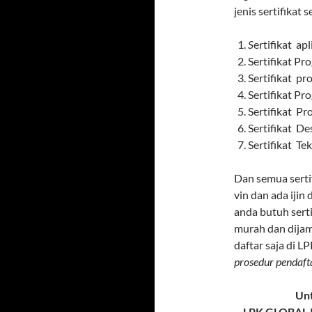
jenis sertifikat 
S
ertifikat ap
Sertifikat Pr
Sertifikat pr
Sertifikat P
Sertifikat P
Sertifikat D
Sertifikat Te
Dan semua serti
vin dan ada ijin 
anda butuh serti
murah dan dijami
daftar saja di 
prosedur pendaft
Unt
LPK GLOBAL 