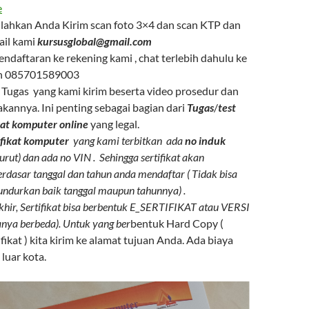
e
silahkan Anda Kirim scan foto 3×4 dan scan KTP dan
ail kami
kursusglobal@gmail.com
endaftaran ke rekening kami , chat terlebih dahulu ke
n 085701589003
Tugas yang kami kirim beserta video prosedur dan
kannya. Ini penting sebagai bagian dari
Tugas
/
test
ikat komputer online
yang legal.
ifikat komputer
yang kami terbitkan ada
no induk
 urut) dan ada no VIN . Sehingga sertifikat akan
erdasar tanggal dan tahun anda mendaftar ( Tidak bisa
ndurkan baik tanggal maupun tahunnya) .
khir, Sertifikat bisa berbentuk E_SERTIFIKAT atau VERSI
ya berbeda). Untuk yang ber
bentuk Hard Copy (
fikat ) kita kirim ke alamat tujuan Anda. Ada biaya
luar kota.