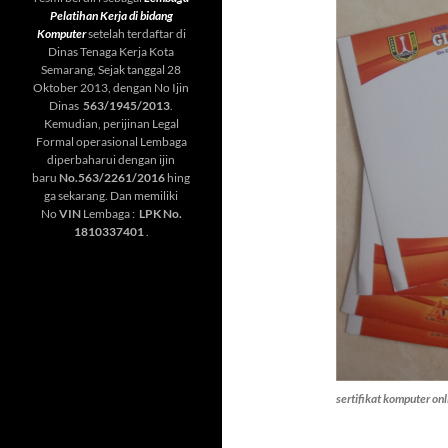
Pelatihan Kerja di bidang
Komputer
setelah terdaftar di
Dinas Tenaga Kerja Kota
Semarang, Sejak tanggal 28
Oktober 2013, dengan No Ijin
Dinas
563/1945/2013
.
Kemudian, perijinan Legal
Formal operasional Lembaga
diperbaharui dengan ijin
baru
No.563/2261/2016
hing
ga sekarang. Dan memiliki
No
VIN
Lembaga :
LPK No.
1810337401
.
sertifikat komputer on