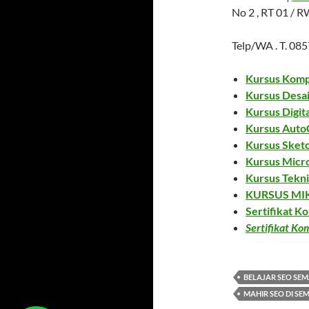
No 2 , RT 01 / 
Telp/WA . T. 0
Kursus Komp
Kursus Desa
Kursus Digit
Kursus Auto
Kursus Sket
Kursus Micr
Kursus Tekn
KURSUS MI
Sertifikat K
Sertifikat K
BELAJAR SEO SE
MAHIR SEO DI S