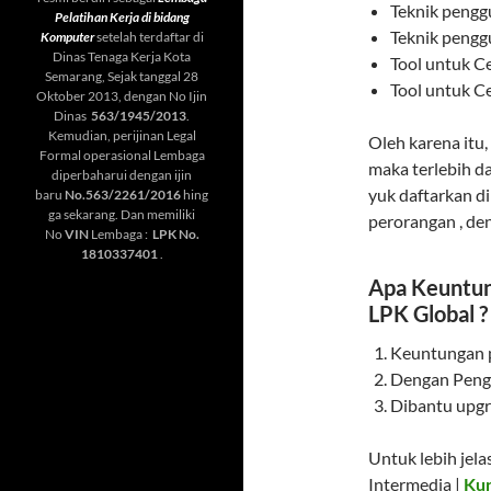
Teknik pengg
Pelatihan Kerja di bidang
Teknik pengg
Komputer
setelah terdaftar di
Dinas Tenaga Kerja Kota
Tool untuk C
Semarang, Sejak tanggal 28
Tool untuk C
Oktober 2013, dengan No Ijin
Dinas
563/1945/2013
.
Kemudian, perijinan Legal
Oleh karena itu,
Formal operasional Lembaga
maka terlebih d
diperbaharui dengan ijin
yuk daftarkan d
baru
No.563/2261/2016
hing
ga sekarang. Dan memiliki
perorangan , den
No
VIN
Lembaga :
LPK No.
1810337401
.
Apa Keuntu
LPK Global ?
Keuntungan p
Dengan Peng
Dibantu upgr
Untuk lebih jel
Intermedia |
Kur