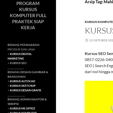
Arsip Tag: Mah
PROGRAM
KURSUS
KOMPUTER FULL
PRAKTEK SIAP
KURSUS KOMPUTE
KERJA
KURSU
12 OKTOBER 20
BIDANG PEMASARAN
PRODUK DAN JASA
Kursus SEO Se
>
KURSUS DIGITAL
MARKETING
0857-0226-0401.
>
KURSUS SEO
SEO
(
Search Eng
_____________
dari nol hingga 
BIDANG DESAIN GAMBAR &
BANGUNAN
>
KURSUS AUTOCAD
>
KURSUS SKETCHUP
>
KURSUS DESAIN GRAFIS
______________
BIDANG ADMIN KANTOR &
SKRIPSI
>
KURSUS MS OFFICE
>
KURSUS KOMPUTER