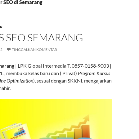
ir SEO di Semarang
R
S SEO SEMARANG
22
TINGGALKAN KOMENTAR
marang
| LPK Global Intermedia T. 0857-0158-9003 |
 , membuka kelas baru dan ( Privat)
Program Kursus
ine Optimization
), sesuai dengan SKKNI, mengajarkan
mahir.