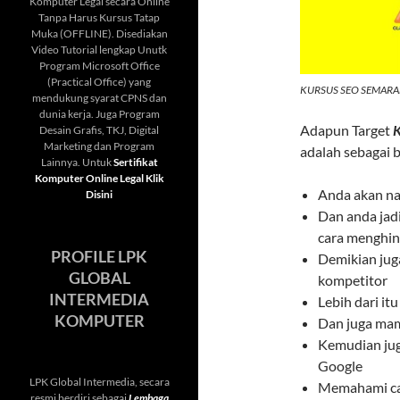
Komputer Legal secara Online
Tanpa Harus Kursus Tatap
Muka (OFFLINE). Disediakan
Video Tutorial lengkap Unutk
Program Microsoft Office
(Practical Office) yang
KURSUS SEO SEMAR
mendukung syarat CPNS dan
dunia kerja. Juga Program
Adapun Target
K
Desain Grafis, TKJ, Digital
Marketing dan Program
adalah sebagai b
Lainnya. Untuk
Sertifikat
Komputer Online Legal Klik
Anda akan n
Disini
Dan anda jad
cara menghin
PROFILE LPK
Demikian jug
GLOBAL
kompetitor
INTERMEDIA
Lebih dari i
KOMPUTER
Dan juga mam
Kemudian jug
Google
LPK Global Intermedia, secara
Memahami car
resmi berdiri sebagai
Lembaga