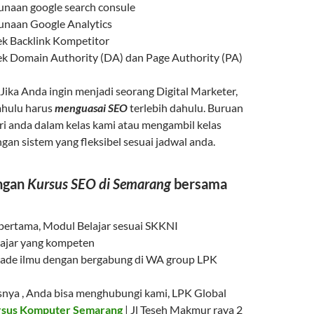
unaan google search consule
unaan Google Analytics
ek Backlink Kompetitor
ek Domain Authority (DA) dan Page Authority (PA)
 Jika Anda ingin menjadi seorang Digital Marketer,
ahulu harus
menguasai SEO
terlebih dahulu. Buruan
iri anda dalam kelas kami atau mengambil kelas
gan sistem yang fleksibel sesuai jadwal anda.
ngan
Kursus SEO di Semarang
bersama
ertama, Modul Belajar sesuai SKKNI
ajar yang kompeten
ade ilmu dengan bergabung di WA group LPK
asnya , Anda bisa menghubungi kami, LPK Global
sus Komputer Semarang
| Jl Teseh Makmur raya 2