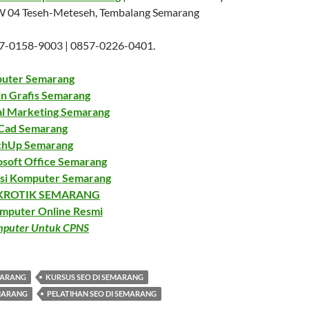
RW 04 Teseh-Meteseh, Tembalang Semarang
857-0158-9003 | 0857-0226-0401.
uter Semarang
in Grafis Semarang
al Marketing Semarang
Cad Semarang
chUp Semarang
osoft Office Semarang
isi Komputer Semarang
KROTIK SEMARANG
omputer Online Resmi
omputer Untuk CPNS
MARANG
KURSUS SEO DI SEMARANG
EMARANG
PELATIHAN SEO DI SEMARANG