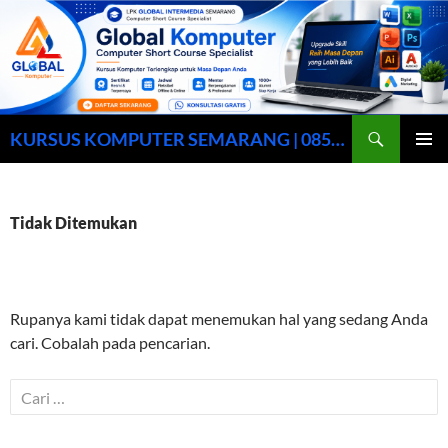
Cari
KURSUS KOMPUTER SEMARANG | 0857-0158-9003
LANGSUNG
MENU
KE
UTAMA
ISI
Tidak Ditemukan
Rupanya kami tidak dapat menemukan hal yang sedang Anda
cari. Cobalah pada pencarian.
Cari
untuk: