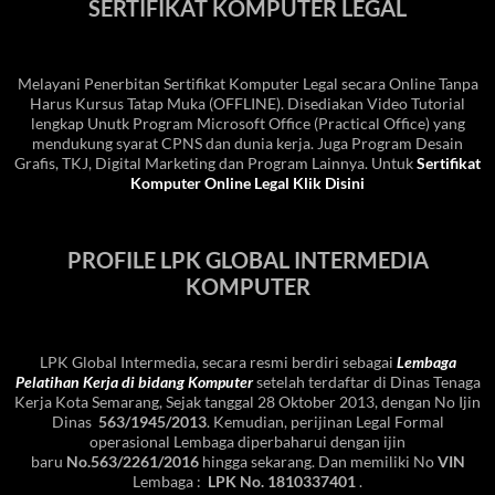
SERTIFIKAT KOMPUTER LEGAL
Melayani Penerbitan Sertifikat Komputer Legal secara Online Tanpa
Harus Kursus Tatap Muka (OFFLINE). Disediakan Video Tutorial
lengkap Unutk Program Microsoft Office (Practical Office) yang
mendukung syarat CPNS dan dunia kerja. Juga Program Desain
Grafis, TKJ, Digital Marketing dan Program Lainnya. Untuk
Sertifikat
Komputer Online Legal Klik Disini
PROFILE LPK GLOBAL INTERMEDIA
KOMPUTER
LPK Global Intermedia, secara resmi berdiri sebagai
Lembaga
Pelatihan Kerja di bidang Komputer
setelah terdaftar di Dinas Tenaga
Kerja Kota Semarang, Sejak tanggal 28 Oktober 2013, dengan No Ijin
Dinas
563/1945/2013
. Kemudian, perijinan Legal Formal
operasional Lembaga diperbaharui dengan ijin
baru
No.563/2261/2016
hingga sekarang. Dan memiliki No
VIN
Lembaga :
LPK No. 1810337401
.