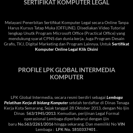
SERTIFIKAT KOMPUTER LEGAL
Melayani Penerbitan Sertifikat Komputer Legal secara Online Tanpa
Harus Kursus Tatap Muka (OFFLINE). Disediakan Video Tutorial
lengkap Unutk Program Microsoft Office (Practical Office) yang
mendukung syarat CPNS dan dunia kerja. Juga Program Desain
Grafis, TKJ, Digital Marketing dan Program Lainnya. Untuk
Sertifikat
Komputer Online Legal Klik Disini
PROFILE LPK GLOBAL INTERMEDIA
KOMPUTER
LPK Global Intermedia, secara resmi berdiri sebagai
Lembaga
Pelatihan Kerja di bidang Komputer
setelah terdaftar di Dinas Tenaga
Kerja Kota Semarang, Sejak tanggal 28 Oktober 2013, dengan No Ijin
Dinas
563/1945/2013
. Kemudian, perijinan Legal Formal
operasional Lembaga diperbaharui dengan ijin
baru
No.563/2261/2016
hingga sekarang. Dan memiliki No
VIN
Lembaga :
LPK No. 1810337401
.