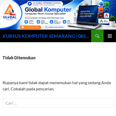
Cari
KURSUS KOMPUTER SEMARANG | 0857-0158-9003
LANGSUNG
MENU
KE
UTAMA
ISI
Tidak Ditemukan
Rupanya kami tidak dapat menemukan hal yang sedang Anda
cari. Cobalah pada pencarian.
Cari
untuk: